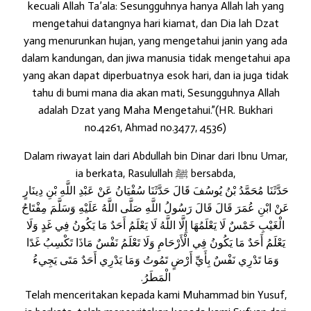
kecuali Allah Ta’ala: Sesungguhnya hanya Allah lah yang
mengetahui datangnya hari kiamat, dan Dia lah Dzat
yang menurunkan hujan, yang mengetahui janin yang ada
dalam kandungan, dan jiwa manusia tidak mengetahui apa
yang akan dapat diperbuatnya esok hari, dan ia juga tidak
tahu di bumi mana dia akan mati, Sesungguhnya Allah
adalah Dzat yang Maha Mengetahui.”(HR. Bukhari
no.4261, Ahmad no.3477, 4536)
Dalam riwayat lain dari Abdullah bin Dinar dari Ibnu Umar,
ia berkata, Rasulullah ﷺ bersabda,
حَدَّثَنَا مُحَمَّدُ بْنُ يُوسُفَ قَالَ حَدَّثَنَا سُفْيَانُ عَنْ عَبْدِ اللَّهِ بْنِ دِينَارٍ
عَنْ ابْنِ عُمَرَ قَالَ قَالَ رَسُولُ اللَّهِ صَلَّى اللَّهُ عَلَيْهِ وَسَلَّمَ مِفْتَاحُ
الْغَيْبِ خَمْسٌ لَا يَعْلَمُهَا إِلَّا اللَّهُ لَا يَعْلَمُ أَحَدٌ مَا يَكُونُ فِي غَدٍ وَلَا
يَعْلَمُ أَحَدٌ مَا يَكُونُ فِي الْأَرْحَامِ وَلَا تَعْلَمُ نَفْسٌ مَاذَا تَكْسِبُ غَدًا
وَمَا تَدْرِي نَفْسٌ بِأَيِّ أَرْضٍ تَمُوتُ وَمَا يَدْرِي أَحَدٌ مَتَى يَجِيءُ
الْمَطَرُ.
Telah menceritakan kepada kami Muhammad bin Yusuf,