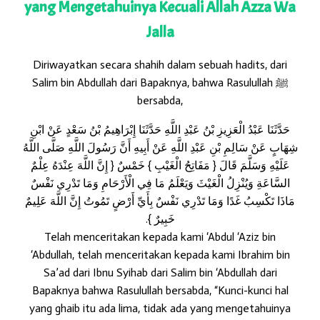
yang Mengetahuinya Kecuali Allah Azza Wa
Jalla
Diriwayatkan secara shahih dalam sebuah hadits, dari
Salim bin Abdullah dari Bapaknya, bahwa Rasulullah ﷺ
bersabda,
حَدَّثَنَا عَبْدُ الْعَزِيزِ بْنُ عَبْدِ اللَّهِ حَدَّثَنَا إِبْرَاهِيمُ بْنُ سَعْدٍ عَنْ ابْنِ
شِهَابٍ عَنْ سَالِمِ بْنِ عَبْدِ اللَّهِ عَنْ أَبِيهِ أَنَّ رَسُولَ اللَّهِ صَلَّى اللَّهُ
عَلَيْهِ وَسَلَّمَ قَالَ { مَفَاتِحُ الْغَيْبِ } خَمْسٌ { إِنَّ اللَّهَ عِنْدَهُ عِلْمٌ
السَّاعَةِ وَيُنْزِلُ الْغَيْثَ وَيَعْلَمُ مَا فِي الْأَرْحَامِ وَمَا تَدْرِي نَفْسٌ
مَاذَا تَكْسِبُ غَدًا وَمَا تَدْرِي نَفْسٌ بِأَيِّ أَرْضٍ تَمُوتُ إِنَّ اللَّهَ عَلِيمٌ
خَبِيرٌ }.
Telah menceritakan kepada kami ‘Abdul ‘Aziz bin
‘Abdullah, telah menceritakan kepada kami Ibrahim bin
Sa’ad dari Ibnu Syihab dari Salim bin ‘Abdullah dari
Bapaknya bahwa Rasulullah bersabda, “Kunci-kunci hal
yang ghaib itu ada lima, tidak ada yang mengetahuinya